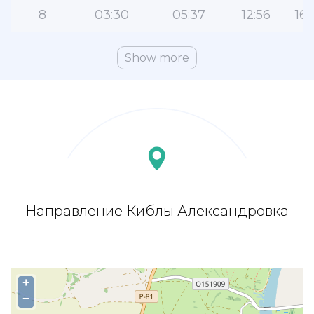
8
03:30
05:37
12:56
16:
Show more
Направление Киблы Александровка
+
−