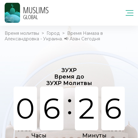
MUSLIMS
GLOBAL
Время молитвы
>
Город
>
Время Намаза в
Александровка - Украина. 📢 Азан Сегодня
ЗУХР
Время до
ЗУХР Молитвы
:
0
6
2
6
Часы
Минуты