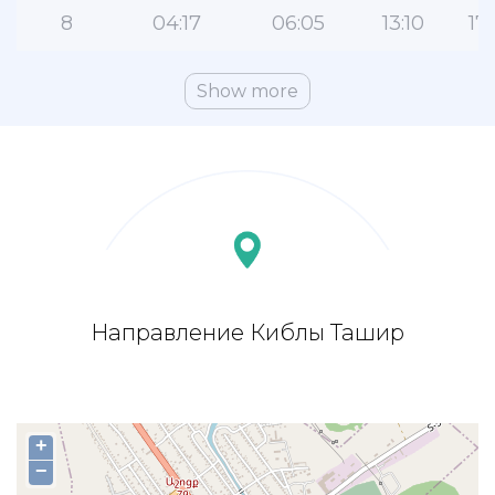
8
04:17
06:05
13:10
17:
Show more
Направление Киблы Ташир
+
−