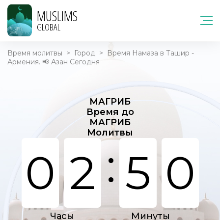
MUSLIMS
GLOBAL
Время молитвы
>
Город
>
Время Намаза в Ташир -
Армения. 📢 Азан Сегодня
МАГРИБ
Время до
МАГРИБ
Молитвы
:
0
2
5
0
Часы
Минуты