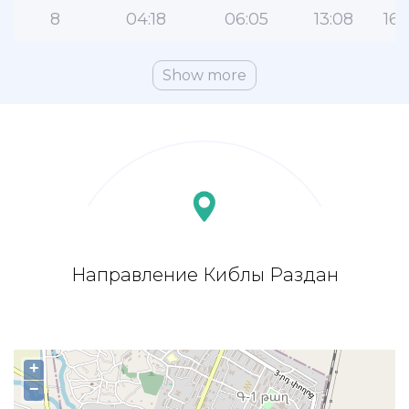
8
04:18
06:05
13:08
16:
Show more
Направление Киблы Раздан
+
−