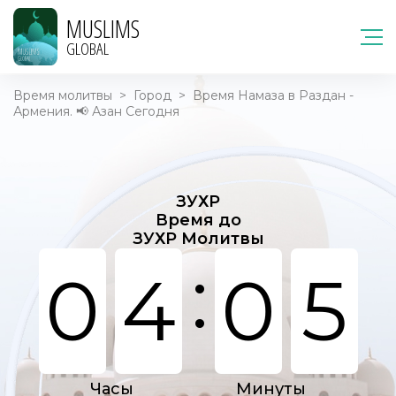
MUSLIMS
GLOBAL
Время молитвы
>
Город
>
Время Намаза в Раздан -
Армения. 📢 Азан Сегодня
ЗУХР
Время до
ЗУХР Молитвы
:
0
4
0
5
Часы
Минуты