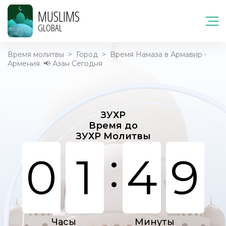
MUSLIMS
GLOBAL
Время молитвы
>
Город
>
Время Намаза в Армавир -
Армения. 📢 Азан Сегодня
ЗУХР
Время до
ЗУХР Молитвы
:
0
1
4
9
Часы
Минуты