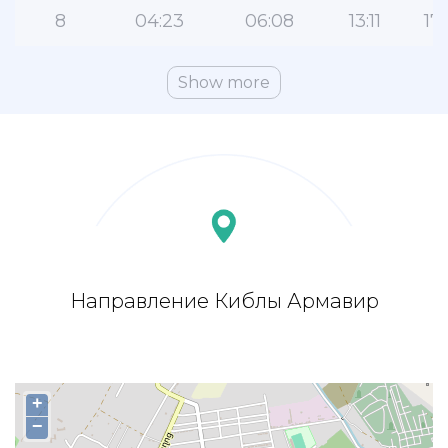
8
04:23
06:08
13:11
17:
Show more
Направление Киблы Армавир
+
−