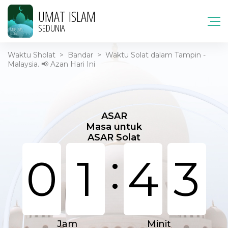
UMAT ISLAM
SEDUNIA
Waktu Sholat
>
Bandar
>
Waktu Solat dalam Tampin -
Malaysia. 📢 Azan Hari Ini
ASAR
Masa untuk
ASAR Solat
:
0
1
4
3
Jam
Minit