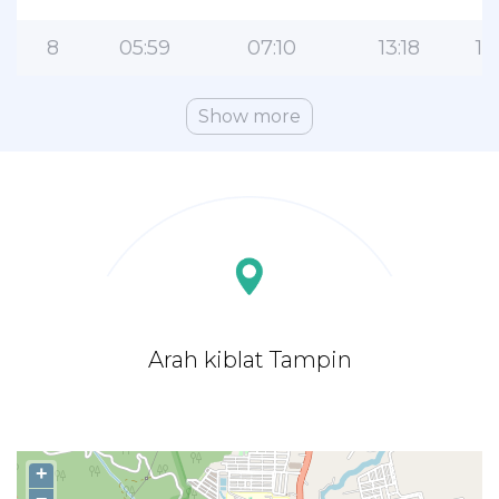
8
05:59
07:10
13:18
16
Show more
Arah kiblat Tampin
+