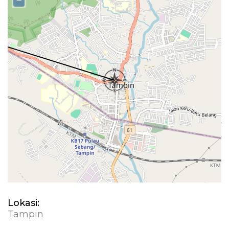
−
Lokasi:
Tampin