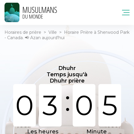
MUSULMANS
DU MONDE
Horaires de prière
>
Ville
>
Horaire Prière à Sherwood Park
- Canada. 📢 Azan aujourd'hui
Dhuhr
Temps jusqu'à
Dhuhr prière
:
0
3
0
5
Les heures
Minute