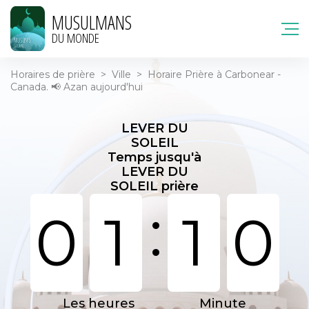
MUSULMANS
DU MONDE
Horaires de prière
>
Ville
>
Horaire Prière à Carbonear -
Canada. 📢 Azan aujourd'hui
LEVER DU
SOLEIL
Temps jusqu'à
LEVER DU
SOLEIL prière
:
0
1
1
0
Les heures
Minute