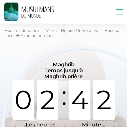
MUSULMANS
DU MONDE
Horaires de prière
>
Ville
>
Horaire Prière à Dori - Burkina
Faso. 📢 Azan aujourd'hui
Maghrib
Temps jusqu'à
Maghrib prière
:
0
2
4
2
Les heures
Minute