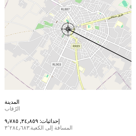
المدينة
الرّقاب
إحداثيات:
٣٤٫٨٥٩, ٩٫٧٨٥
المسافة إلى الكعبة:
٣٬٢٨٤٫٦٨٣