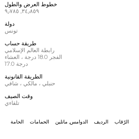
خطوط العرض والطول
٣٤٫٨٥٩, ٩٫٧٨٥
دولة
طريقة حساب
رابطة العالم الإسلامي
الفجر 18.0 درجة ، العشاء
17.0 درجة
الطريقة القانونية
حنبلي ، مالكي ، شافي
وقت الصيف
تلقاءي
الرّقاب
الرديف
الدوامس, ماتلين
الحمامات
الحامة