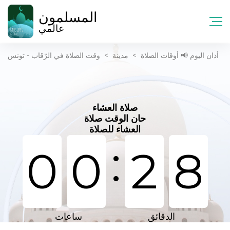
المسلمون
عالمي
وقت الصلاة في الرّقاب - تونس‎ 📢 أذان اليوم
أوقات الصلاة
>
مدينة
>
صلاة العشاء
حان الوقت صلاة
العشاء للصلاة
:
0
0
2
8
الدقائق
ساعات