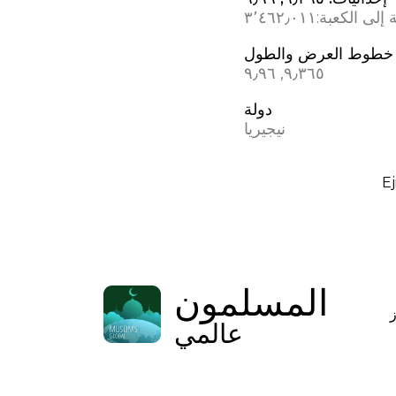
 إلى الكعبة:
٣٬٤٦٢٫٠١١
خطوط العرض والطول
٩٫٣٦٥, ٩٫٩٦
دولة
نيجيريا
Ej
المسلمون
عالمي