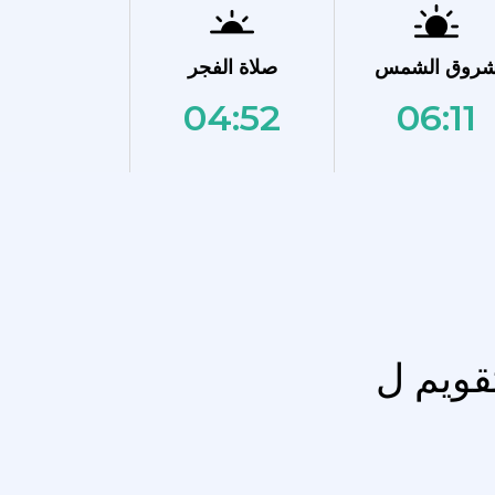
روق الشمس
صلاة الفجر
04:52
06:11