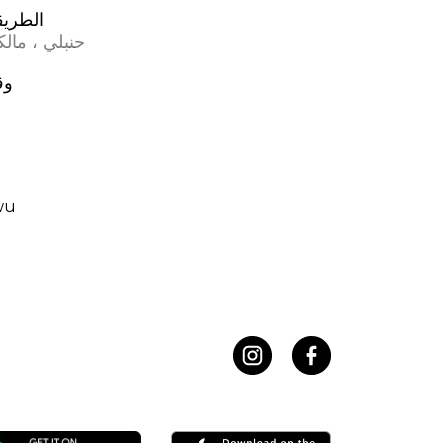
الطريقة
حنبلي ، مال
وق
wu