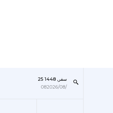
25 سفر, 1448
08‏/08‏/2026