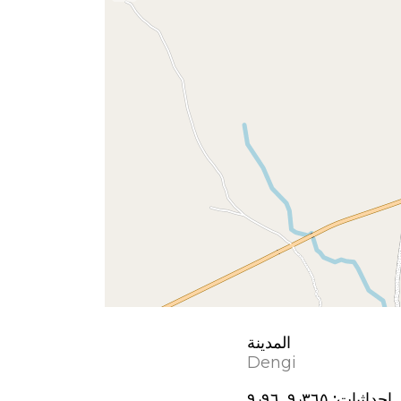
المدينة
Dengi
إحداثيات:
٩٫٣٦٥, ٩٫٩٦