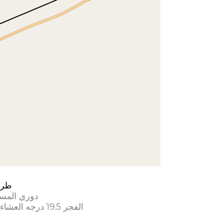
طري
دوري المس
الفجر 19.5 درجه العشاء 17.5 درجه