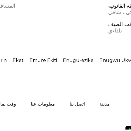
 القانونية
المسافة
كي ، شافي
ت الصيف
تلقاءي
irin
Eket
Emure Ekiti
Enugu-ezike
Enugwu Uk
مدينة
اتصل بنا
معلومات عنا
وقت نماز