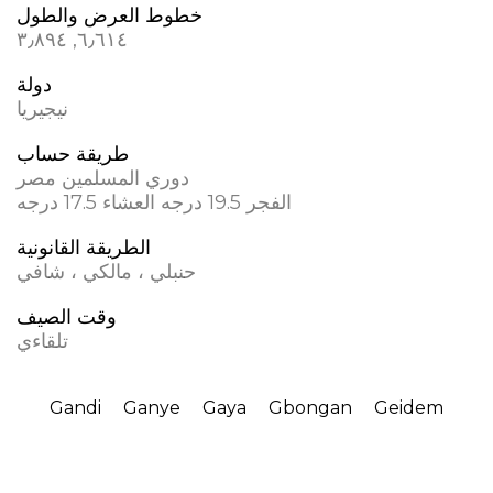
خطوط العرض والطول
٦٫٦١٤, ٣٫٨٩٤
دولة
نيجيريا
طريقة حساب
دوري المسلمين مصر
الفجر 19.5 درجه العشاء 17.5 درجه
الطريقة القانونية
حنبلي ، مالكي ، شافي
وقت الصيف
تلقاءي
Gandi
Ganye
Gaya
Gbongan
Geidem