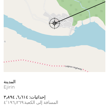
المدينة
Ejirin
إحداثيات:
٦٫٦١٤, ٣٫٨٩٤
المسافة إلى الكعبة:
٤٬١٩٦٫٢٦٩