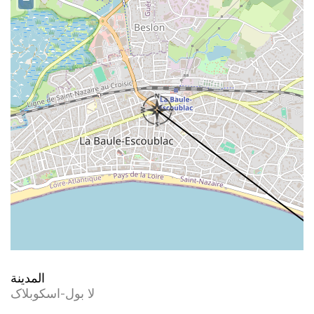
−
المدينة
لا بول-اسکوبلاک