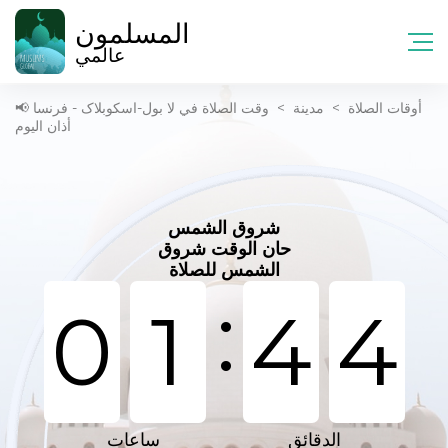
المسلمون
عالمي
أوقات الصلاة
>
مدينة
>
وقت الصلاة في لا بول-اسکوبلاک - فرنسا 📢
أذان اليوم
شروق الشمس
حان الوقت شروق
الشمس للصلاة
:
0
1
4
4
الدقائق
ساعات