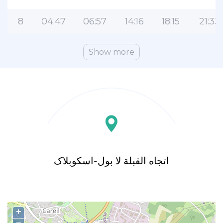
8
04:47
06:57
14:16
18:15
21:33
Show more
اتجاه القبلة لا بول-اسکوبلاک
+