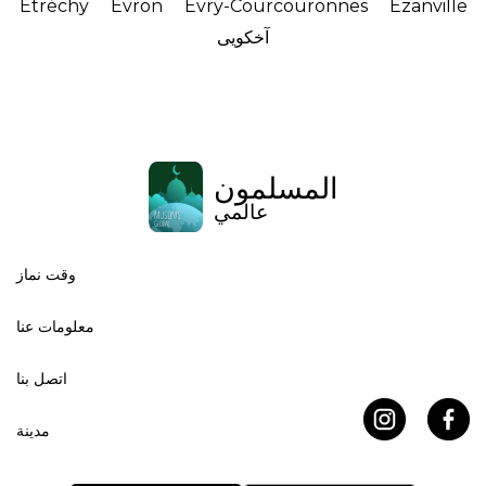
Étréchy
Évron
Évry-Courcouronnes
Ézanville
آخکویی
المسلمون
عالمي
وقت نماز
معلومات عنا
اتصل بنا
مدينة