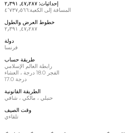
إحداثيات:
٤٧٫٢٨٧, ؜٢٫٣٩١
المسافة إلى الكعبة:
٤٬٧٣٧٫٥٦٦
خطوط العرض والطول
٤٧٫٢٨٧, ؜٢٫٣٩١
دولة
فرنسا
طريقة حساب
رابطة العالم الإسلامي
الفجر 18.0 درجة ، العشاء
17.0 درجة
الطريقة القانونية
حنبلي ، مالكي ، شافي
وقت الصيف
تلقاءي