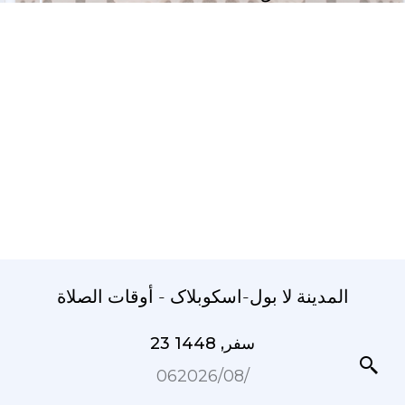
المدينة لا بول-اسکوبلاک - أوقات الصلاة
23 سفر, 1448
06‏/08‏/2026