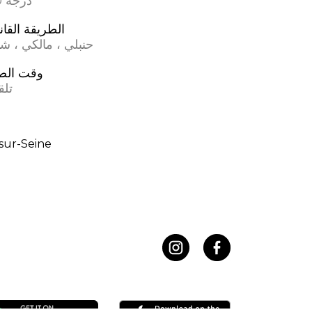
17.0 درجة
الطريقة القان
حنبلي ، مالكي ، ش
وقت الص
تلق
sur-Seine