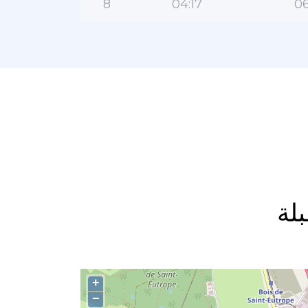
8
04:17
06
+
−