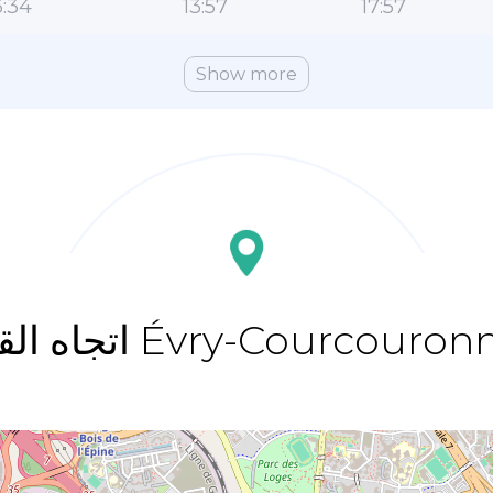
:34
13:57
17:57
Show more
ه القبلة Évry-Courcouronnes