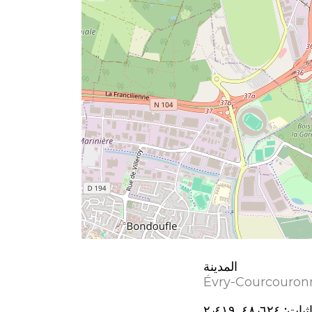
المدينة
Évry-Courcouron
ثيات:
٤٨٫٦٢٤, ٢٫٤١٩