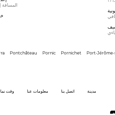
المسافة إل
ونية
خط
افي
يف
اءي
ra
Pontchâteau
Pornic
Pornichet
Port-Jérôme-
مدينة
اتصل بنا
معلومات عنا
وقت نماز