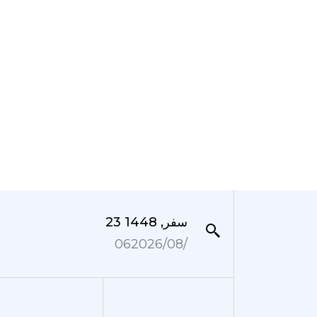
23 سفر, 1448
06‏/08‏/2026