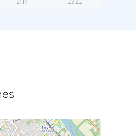
21:17
23:22
اتجا