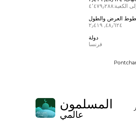
ى الكعبة:
٤٬٤٧٩٫٢٨٨
وط العرض والطول
٤٨٫٦٢٤, ٢٫٤١٩
دولة
فرنسا
Pontchar
المسلمون
عالمي