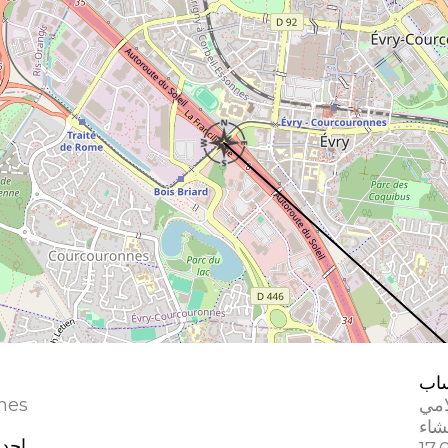
اب
امي
nes
إحدا