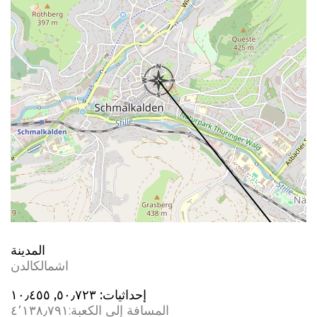
المدينة
اشمالكالدن
إحداثيات:
٥٠٫٧٢٣, ١٠٫٤٥٥
المسافة إلى الكعبة:
٤٬١٣٨٫٧٩١