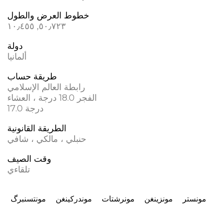
خطوط العرض والطول
٥٠٫٧٢٣, ١٠٫٤٥٥
دولة
ألمانيا
طريقة حساب
رابطة العالم الإسلامي
الفجر 18.0 درجة ، العشاء
17.0 درجة
الطريقة القانونية
حنبلي ، مالكي ، شافي
وقت الصيف
تلقاءي
مونستر
مونزينغن
مونرشتات
موندركينغن
مونتسنبرگ