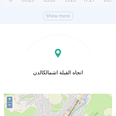
8
03:25
05:55
13:25
17:27
20:52
Show more
اتجاه القبلة اشمالكالدن
+
−