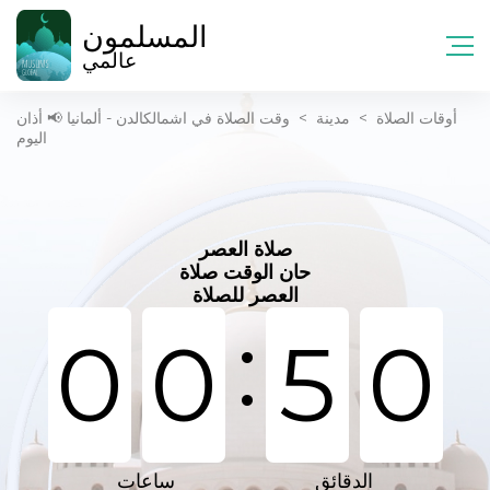
المسلمون
عالمي
أوقات الصلاة
>
مدينة
>
وقت الصلاة في اشمالكالدن - ألمانيا 📢 أذان
اليوم
صلاة العصر
حان الوقت صلاة
العصر للصلاة
:
0
0
5
0
الدقائق
ساعات