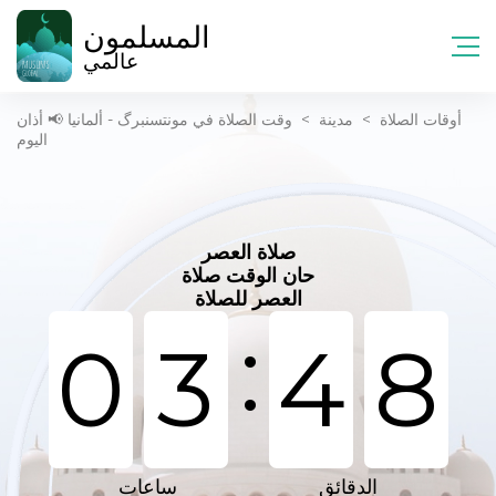
المسلمون
عالمي
أوقات الصلاة
>
مدينة
>
وقت الصلاة في مونتسنبرگ - ألمانيا 📢 أذان
اليوم
صلاة العصر
حان الوقت صلاة
العصر للصلاة
:
0
3
4
8
الدقائق
ساعات