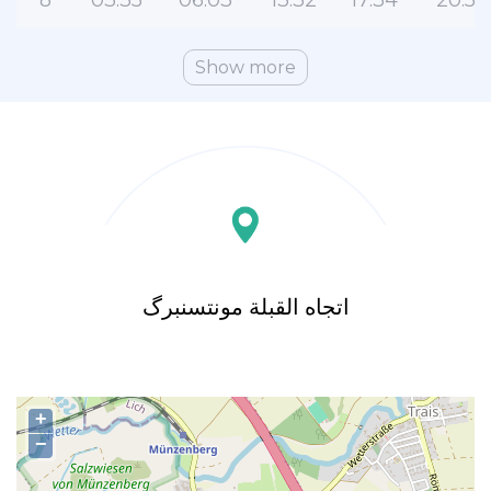
8
03:35
06:03
13:32
17:34
20:57
Show more
اتجاه القبلة مونتسنبرگ
+
−