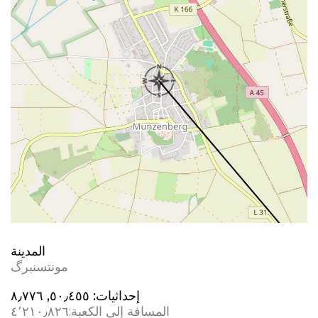
المدينة
مونتسنبرگ
إحداثيات:
٥٠٫٤٥٥, ٨٫٧٧٦
المسافة إلى الكعبة:
٤٬٢١٠٫٨٢٦