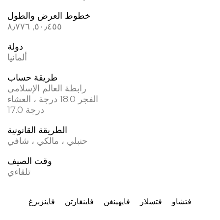
خطوط العرض والطول
٥٠٫٤٥٥, ٨٫٧٧٦
دولة
ألمانيا
طريقة حساب
رابطة العالم الإسلامي
الفجر 18.0 درجة ، العشاء
17.0 درجة
الطريقة القانونية
حنبلي ، مالكي ، شافي
وقت الصيف
تلقاءي
فتشاو
فتسلار
فايهينغن
فاينغارتن
فاينزبرغ