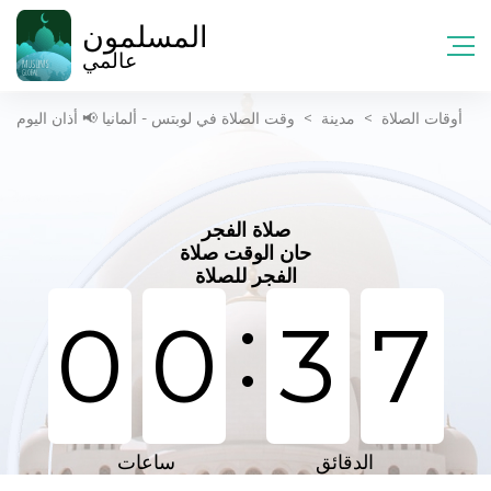
المسلمون
عالمي
أوقات الصلاة
>
مدينة
>
وقت الصلاة في لوبتس - ألمانيا 📢 أذان اليوم
صلاة الفجر
حان الوقت صلاة
الفجر للصلاة
:
0
0
3
7
الدقائق
ساعات