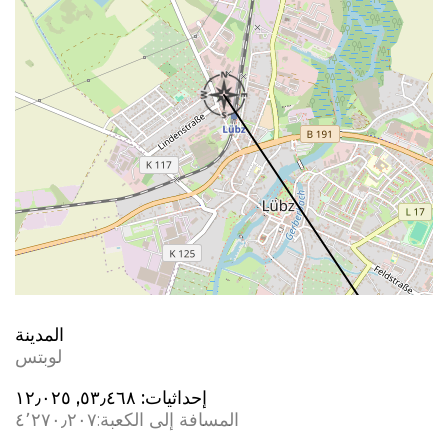
المدينة
لوبتس
إحداثيات:
٥٣٫٤٦٨, ١٢٫٠٢٥
المسافة إلى الكعبة:
٤٬٢٧٠٫٢٠٧