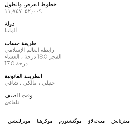
خطوط العرض والطول
٥٢٫٠٠٩, ١١٫٧٤٧
دولة
ألمانيا
طريقة حساب
رابطة العالم الإسلامي
الفجر 18.0 درجة ، العشاء
17.0 درجة
الطريقة القانونية
حنبلي ، مالكي ، شافي
وقت الصيف
تلقاءي
ميترتايش
مىيحەلاۋ
موگنشتورم
موکرهنا
مويزلفيتس