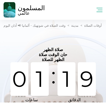
المسلمون
عالمي
أوقات الصلاة
>
مدينة
>
وقت الصلاة في شونهبك - ألمانيا 📢 أذان اليوم
صلاة الظهر
حان الوقت صلاة
الظهر للصلاة
:
0
1
1
9
الدقائق
ساعات