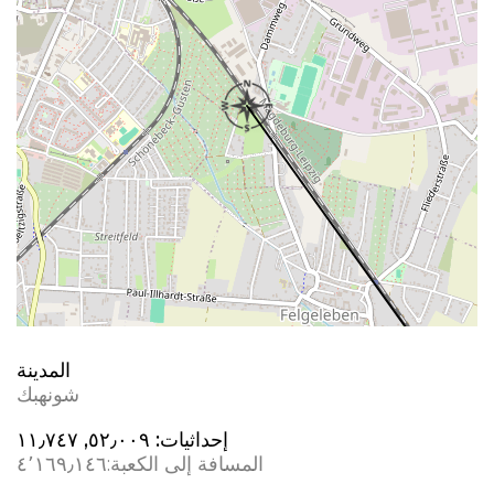
المدينة
شونهبك
إحداثيات:
٥٢٫٠٠٩, ١١٫٧٤٧
المسافة إلى الكعبة:
٤٬١٦٩٫١٤٦