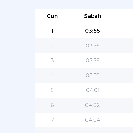
Gün
Sabah
1
03:55
2
03:56
3
03:58
4
03:59
5
04:01
6
04:02
7
04:04