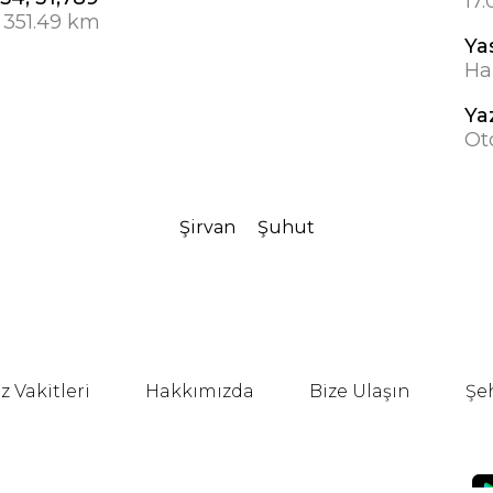
17
 351.49 km
Ya
Hab
Ya
Ot
Şirvan
Şuhut
 Vakitleri
Hakkımızda
Bize Ulaşın
Şe