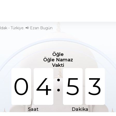
dak - Türkiye. 📢 Ezan Bugün
Öğle
Öğle Namaz
Vakti
:
0
4
5
3
Saat
Dakika