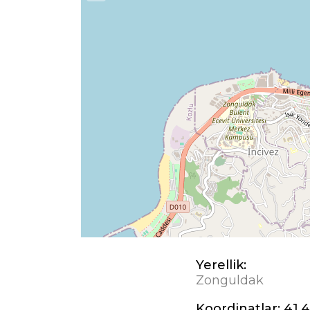
Yerellik:
Zonguldak
Koordinatlar:
41,4