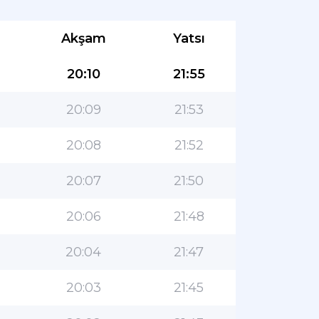
Akşam
Yatsı
20:10
21:55
20:09
21:53
20:08
21:52
20:07
21:50
20:06
21:48
20:04
21:47
20:03
21:45