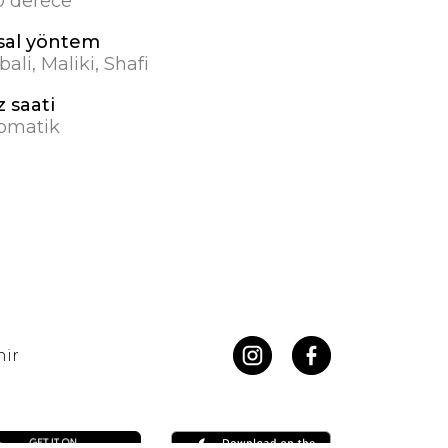
.0 derece
sal yöntem
ali, Maliki, Shafi
z saati
omatik
hir