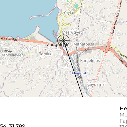
He
Mü
Faj
54, 31,789