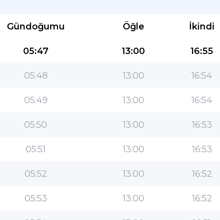
Gündoğumu
Öğle
İkindi
05:47
13:00
16:55
05:48
13:00
16:54
Müslümanlar için en popüler uygulama!
05:49
13:00
16:54
Kullanımı kolay özelliklere ve en doğru namaz
05:50
13:00
16:53
vakitlerine sahip popüler yaşam tarzı İslami
uygulaması
05:51
13:00
16:53
05:52
13:00
16:52
05:53
13:00
16:52