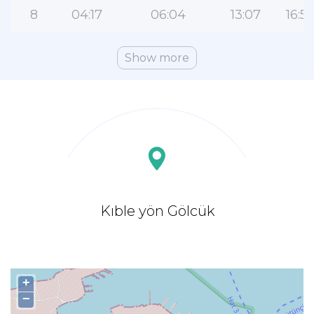
8
04:17
06:04
13:07
16:5
Show more
Kıble yön Gölcük
+
−