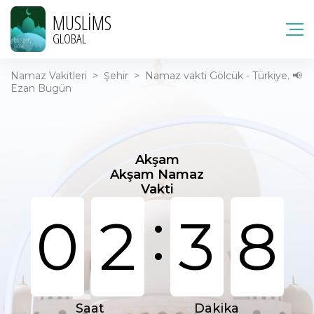
MUSLIMS
GLOBAL
Namaz Vakitleri
>
Şehir
>
Namaz vakti Gölcük - Türkiye. 📢
Ezan Bugün
Akşam
Akşam Namaz
Vakti
:
0
2
3
8
Saat
Dakika