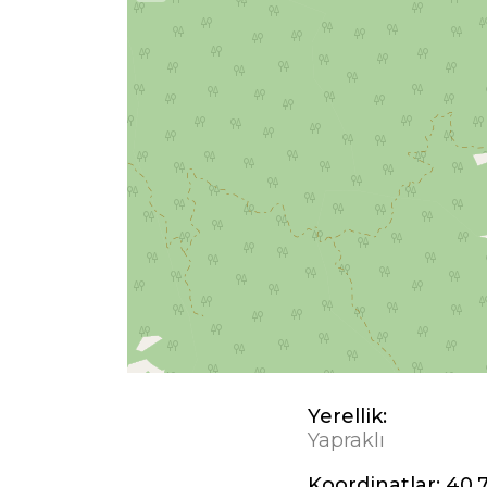
Yerellik:
Yapraklı
Koordinatlar:
40,7