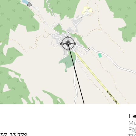
He
Mü
Faj
57, 33,779