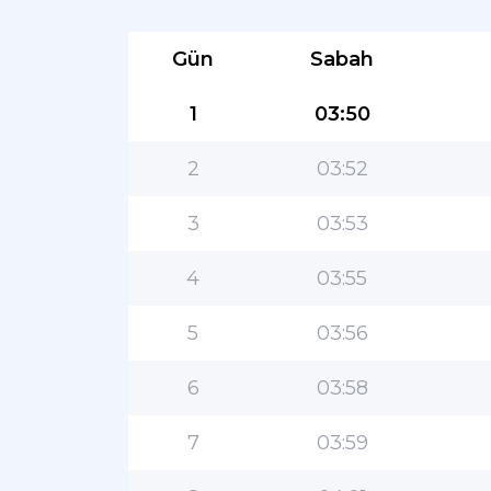
Gün
Sabah
1
03:50
2
03:52
3
03:53
4
03:55
5
03:56
6
03:58
7
03:59