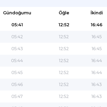
Gündoğumu
Öğle
İkindi
05:41
12:52
16:46
05:42
12:52
16:45
Müslümanlar için en popüler uygulama!
05:43
12:52
16:45
Kullanımı kolay özelliklere ve en doğru namaz
05:44
12:52
16:44
vakitlerine sahip popüler yaşam tarzı İslami
uygulaması
05:45
12:52
16:44
05:46
12:52
16:43
05:47
12:52
16:43