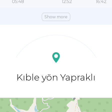
05:48
12:52
16:42
Show more
Kıble yön Yapraklı