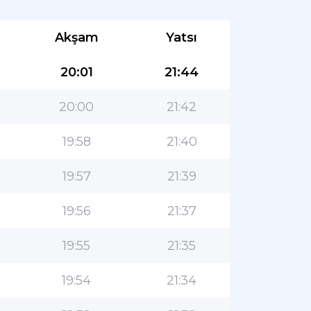
Akşam
Yatsı
20:01
21:44
20:00
21:42
19:58
21:40
19:57
21:39
19:56
21:37
19:55
21:35
19:54
21:34