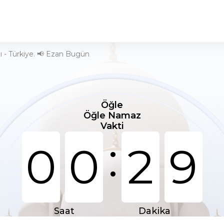
ı - Türkiye. 📢 Ezan Bugün
Öğle
Öğle Namaz
Vakti
:
0
0
2
9
Saat
Dakika