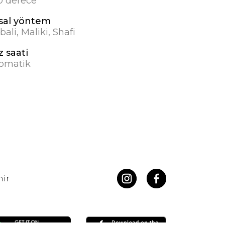
.0 derece
sal yöntem
ali, Maliki, Shafi
z saati
omatik
hir