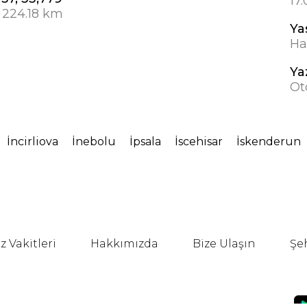
17
 224.18 km
Ya
Hab
Ya
Ot
İncirliova
İnebolu
İpsala
İscehisar
İskenderun
 Vakitleri
Hakkımızda
Bize Ulaşın
Şe