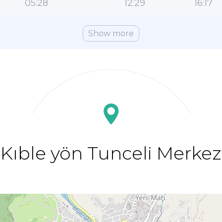
05:28
12:29
16:17
Show more
Kıble yön Tunceli Merkez