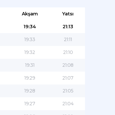
Akşam
Yatsı
19:34
21:13
19:33
21:11
19:32
21:10
19:31
21:08
19:29
21:07
19:28
21:05
19:27
21:04