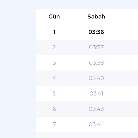
Gün
Sabah
1
03:36
2
03:37
3
03:38
4
03:40
5
03:41
6
03:43
7
03:44