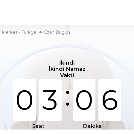
 Merkez - Türkiye. 📢 Ezan Bugün
İkindi
İkindi Namaz
Vakti
:
0
3
0
6
Saat
Dakika