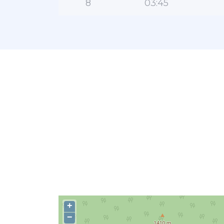
8
03:45
+
−