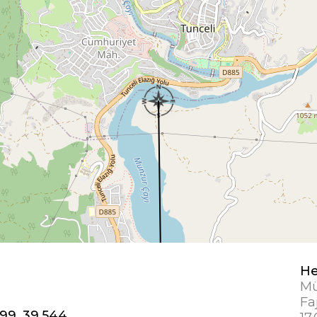
He
Mü
Fa
99, 39,544