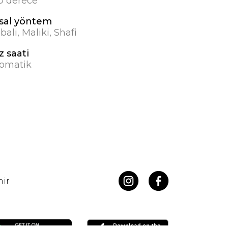
.0 derece
sal yöntem
bali, Maliki, Shafi
z saati
omatik
hir