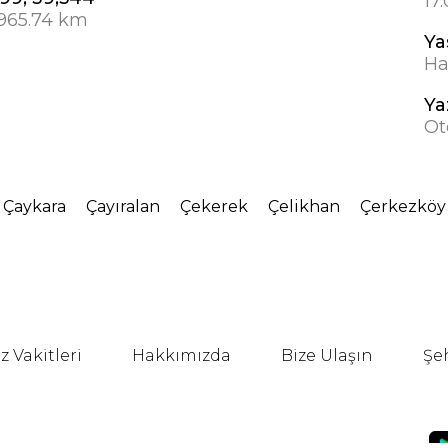
17
 965.74 km
Ya
Ha
Ya
Ot
Çaykara
Çayıralan
Çekerek
Çelikhan
Çerkezköy
 Vakitleri
Hakkımızda
Bize Ulaşın
Şe