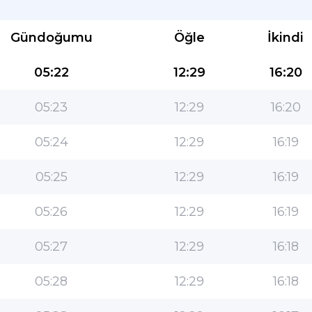
Gündoğumu
Öğle
İkindi
05:22
12:29
16:20
05:23
12:29
16:20
Müslümanlar için en popüler uygulama!
05:24
12:29
16:19
Kullanımı kolay özelliklere ve en doğru namaz
05:25
12:29
16:19
vakitlerine sahip popüler yaşam tarzı İslami
uygulaması
05:26
12:29
16:19
05:27
12:29
16:18
05:28
12:29
16:18