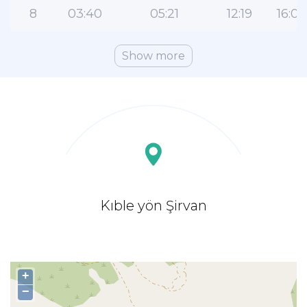
8
03:40
05:21
12:19
16:06
Show more
Kıble yön Şirvan
+
−