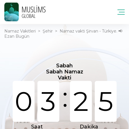
MUSLIMS
GLOBAL
Namaz Vakitleri
>
Şehir
>
Namaz vakti Şirvan - Türkiye. 📢
Ezan Bugün
Sabah
Sabah Namaz
Vakti
:
0
3
2
5
Saat
Dakika