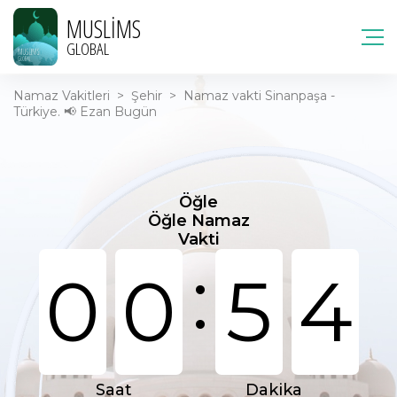
MUSLIMS
GLOBAL
Namaz Vakitleri
>
Şehir
>
Namaz vakti Sinanpaşa -
Türkiye. 📢 Ezan Bugün
Öğle
Öğle Namaz
Vakti
:
0
0
5
4
Saat
Dakika