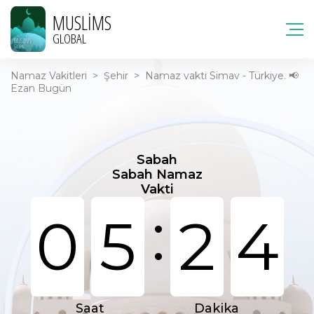
MUSLIMS
GLOBAL
Namaz Vakitleri
>
Şehir
>
Namaz vakti Simav - Türkiye. 📢
Ezan Bugün
Sabah
Sabah Namaz
Vakti
:
0
5
2
4
Saat
Dakika