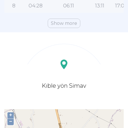
8
04:28
06:11
13:11
17:00
Show more
Kıble yön Simav
+
−