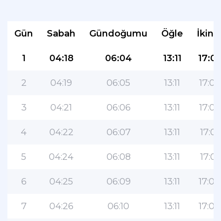
Gün
Sabah
Gündoğumu
Öğle
İkind
1
04:18
06:04
13:11
17:0
2
04:19
06:05
13:11
17:02
Müslümanlar için en popüler
3
04:21
06:06
13:11
17:02
uygulama!
4
04:22
06:07
13:11
17:01
Kullanımı kolay özelliklere ve en doğru
namaz vakitlerine sahip popüler yaşam
tarzı İslami uygulaması
5
04:24
06:08
13:11
17:01
6
04:25
06:09
13:11
17:00
7
04:26
06:10
13:11
17:00