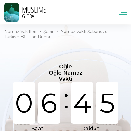
MUSLIMS
GLOBAL
Namaz Vakitleri
>
Şehir
>
Namaz vakti Şabanözü -
Türkiye. 📢 Ezan Bugün
Öğle
Öğle Namaz
Vakti
:
0
6
4
5
Saat
Dakika