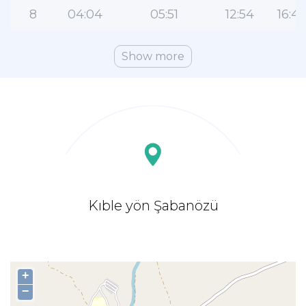
8
04:04
05:51
12:54
16:4
Show more
Kıble yön Şabanözü
+
−