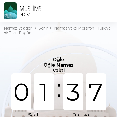
MUSLIMS
GLOBAL
Namaz Vakitleri
>
Şehir
>
Namaz vakti Merzifon - Türkiye.
📢 Ezan Bugün
Öğle
Öğle Namaz
Vakti
:
0
1
3
7
Saat
Dakika