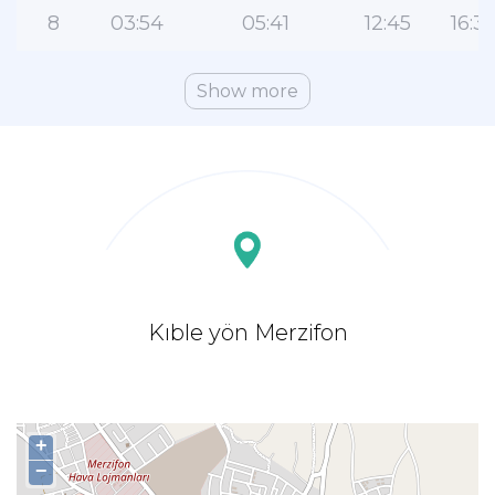
8
03:54
05:41
12:45
16:3
Show more
Kıble yön Merzifon
+
−