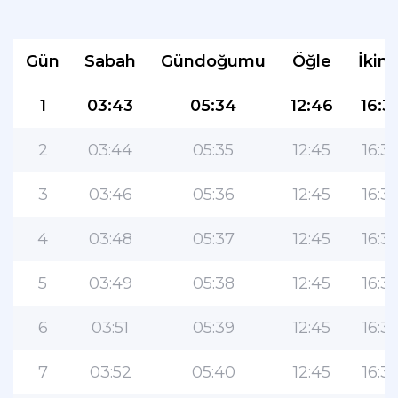
Gün
Sabah
Gündoğumu
Öğle
İkind
1
03:43
05:34
12:46
16:3
2
03:44
05:35
12:45
16:3
Müslümanlar için en popüler
3
03:46
05:36
12:45
16:3
uygulama!
4
03:48
05:37
12:45
16:3
Kullanımı kolay özelliklere ve en doğru
namaz vakitlerine sahip popüler yaşam
tarzı İslami uygulaması
5
03:49
05:38
12:45
16:3
6
03:51
05:39
12:45
16:3
7
03:52
05:40
12:45
16:3