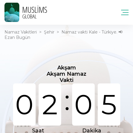
MUSLIMS
GLOBAL
Namaz Vakitleri
>
Şehir
>
Namaz vakti Kale - Türkiye. 📢
Ezan Bugün
Akşam
Akşam Namaz
Vakti
:
0
2
0
5
Saat
Dakika