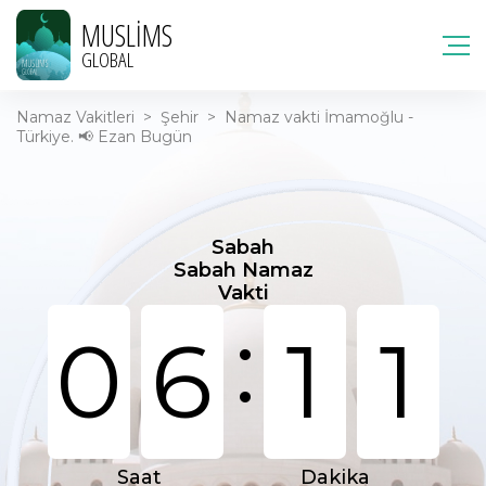
MUSLIMS
GLOBAL
Namaz Vakitleri
>
Şehir
>
Namaz vakti İmamoğlu -
Türkiye. 📢 Ezan Bugün
Sabah
Sabah Namaz
Vakti
:
0
6
1
1
Saat
Dakika