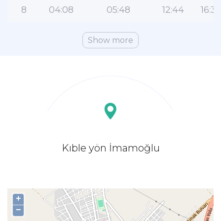
8
04:08
05:48
12:44
16:3
Show more
Kıble yön İmamoğlu
+
−