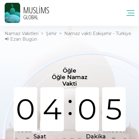
MUSLIMS
GLOBAL
Namaz Vakitleri
>
Şehir
>
Namaz vakti Eskişehir - Türkiye.
📢 Ezan Bugün
Öğle
Öğle Namaz
Vakti
:
0
4
0
5
Saat
Dakika