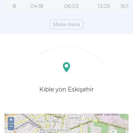
8
04:18
06:03
13:05
16:54
Show more
Kıble yön Eskişehir
+
−