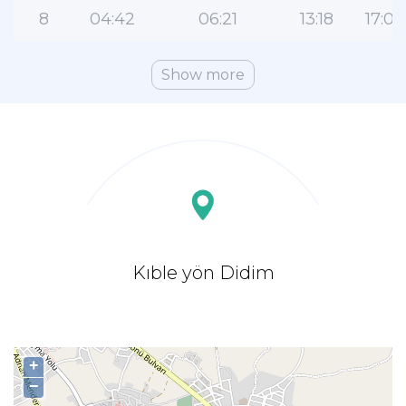
8
04:42
06:21
13:18
17:04
Show more
Kıble yön Didim
+
−