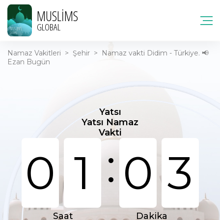
MUSLIMS
GLOBAL
Namaz Vakitleri
>
Şehir
>
Namaz vakti Didim - Türkiye. 📢
Ezan Bugün
Yatsı
Yatsı Namaz
Vakti
:
0
1
0
3
Saat
Dakika