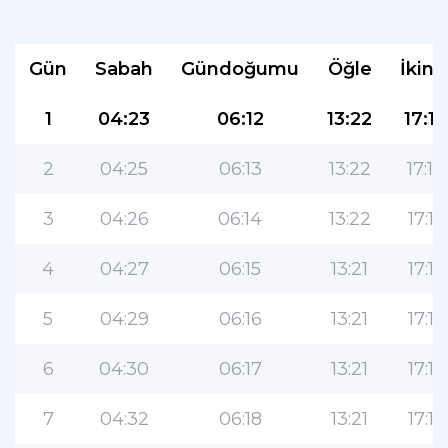
Gün
Sabah
Gündoğumu
Öğle
İkind
1
04:23
06:12
13:22
17:14
2
04:25
06:13
13:22
17:14
Müslümanlar için en popüler
3
04:26
06:14
13:22
17:13
uygulama!
4
04:27
06:15
13:21
17:13
Kullanımı kolay özelliklere ve en doğru
namaz vakitlerine sahip popüler yaşam
tarzı İslami uygulaması
5
04:29
06:16
13:21
17:13
6
04:30
06:17
13:21
17:12
7
04:32
06:18
13:21
17:12