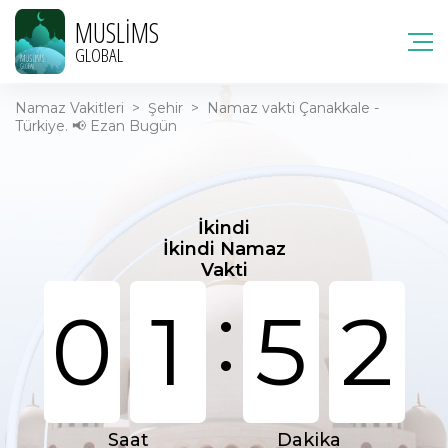
MUSLIMS
GLOBAL
Namaz Vakitleri
>
Şehir
>
Namaz vakti Çanakkale -
Türkiye. 📢 Ezan Bugün
İkindi
İkindi Namaz
Vakti
:
0
1
5
2
Saat
Dakika