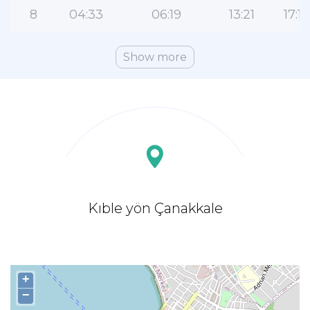
8
04:33
06:19
13:21
17:11
Show more
Kıble yön Çanakkale
+
−