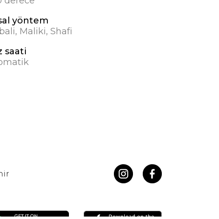
0 derece
sal yöntem
ali, Maliki, Shafi
 saati
omatik
hir