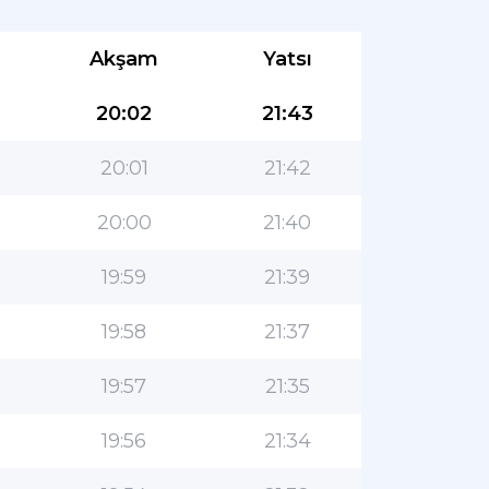
Akşam
Yatsı
20:02
21:43
20:01
21:42
20:00
21:40
19:59
21:39
19:58
21:37
19:57
21:35
19:56
21:34