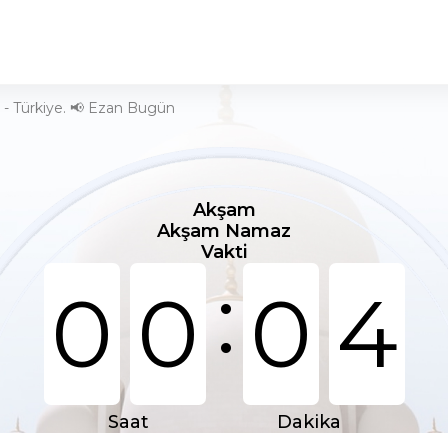
- Türkiye. 📢 Ezan Bugün
Akşam
Akşam Namaz
Vakti
:
0
0
0
4
Saat
Dakika