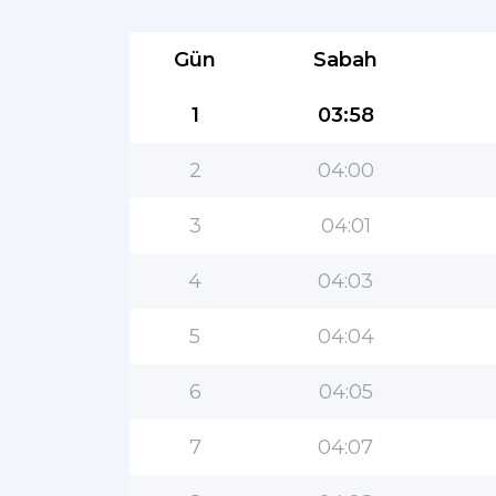
Gün
Sabah
1
03:58
2
04:00
3
04:01
4
04:03
5
04:04
6
04:05
7
04:07