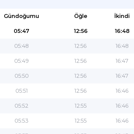
Gündoğumu
Öğle
İkindi
05:47
12:56
16:48
05:48
12:56
16:48
Müslümanlar için en popüler uygulama!
05:49
12:56
16:47
Kullanımı kolay özelliklere ve en doğru namaz
05:50
12:56
16:47
vakitlerine sahip popüler yaşam tarzı İslami
uygulaması
05:51
12:56
16:46
05:52
12:55
16:46
05:53
12:55
16:46