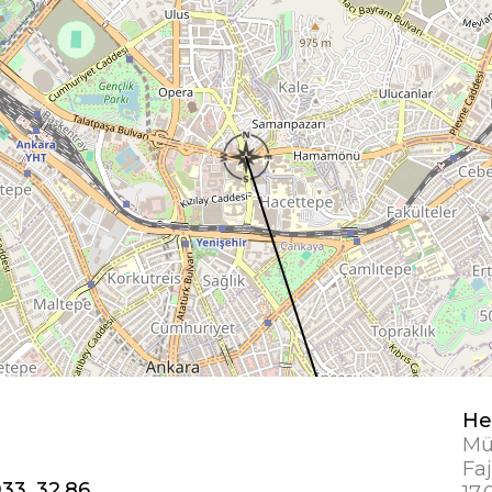
He
Mü
Faj
33, 32,86