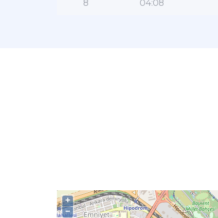
8
04:08
+
−