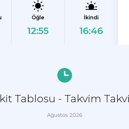
u
Öğle
İkindi
12:55
16:46
it Tablosu - Takvim Takv
Ağustos 2026