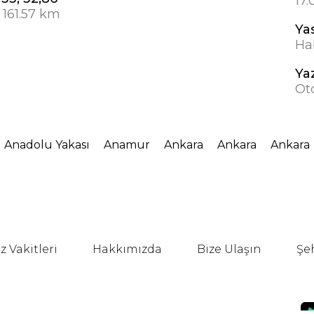
17.
 161.57 km
Ya
Hab
Yaz
Ot
Anadolu Yakası
Anamur
Ankara
Ankara
Ankara
 Vakitleri
Hakkımızda
Bize Ulaşın
Şe