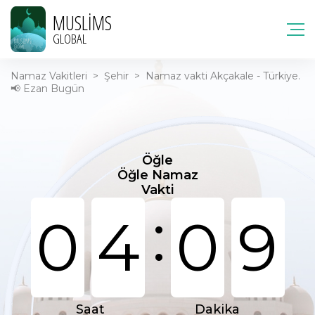
MUSLIMS
GLOBAL
Namaz Vakitleri
>
Şehir
>
Namaz vakti Akçakale - Türkiye.
📢 Ezan Bugün
Öğle
Öğle Namaz
Vakti
:
0
4
0
9
Saat
Dakika