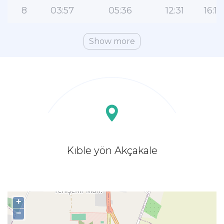
8
03:57
05:36
12:31
16:16
Show more
Kıble yön Akçakale
+
−