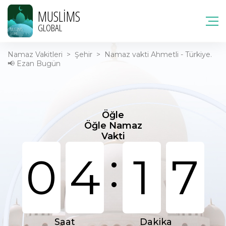
MUSLIMS
GLOBAL
Namaz Vakitleri
>
Şehir
>
Namaz vakti Ahmetli - Türkiye.
📢 Ezan Bugün
Öğle
Öğle Namaz
Vakti
:
0
4
1
7
Saat
Dakika