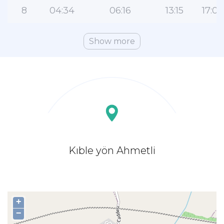
8
04:34
06:16
13:15
17:03
Show more
Kıble yön Ahmetli
+
−