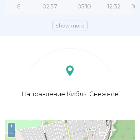
8
02:57
05:10
12:32
16:
Show more
Направление Киблы Снежное
+
−