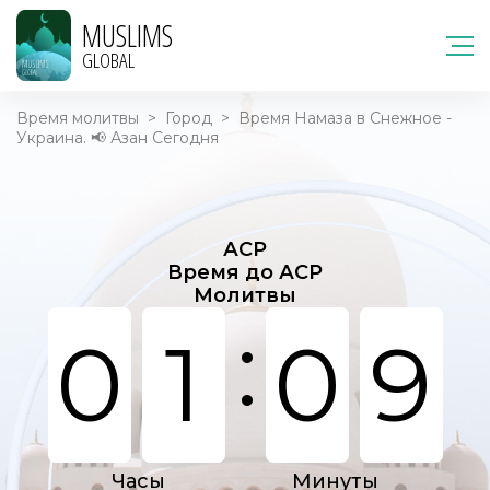
MUSLIMS
GLOBAL
Время молитвы
>
Город
>
Время Намаза в Снежное -
Украина. 📢 Азан Сегодня
АСР
Время до АСР
Молитвы
:
0
1
0
9
Часы
Минуты