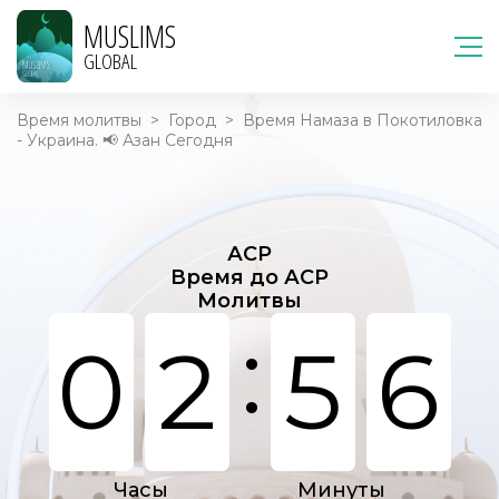
MUSLIMS
GLOBAL
Время молитвы
>
Город
>
Время Намаза в Покотиловка
- Украина. 📢 Азан Сегодня
АСР
Время до АСР
Молитвы
:
0
2
5
6
Часы
Минуты