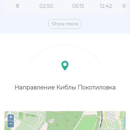
8
02:50
05:15
12:42
16:
Show more
Направление Киблы Покотиловка
+
−