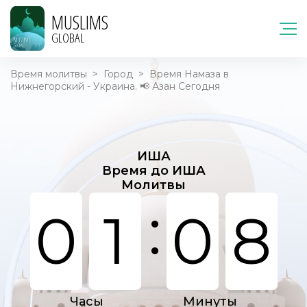
MUSLIMS
GLOBAL
Время молитвы
>
Город
>
Время Намаза в
Нижнегорский - Украина. 📢 Азан Сегодня
ИША
Время до ИША
Молитвы
:
0
1
0
8
Часы
Минуты