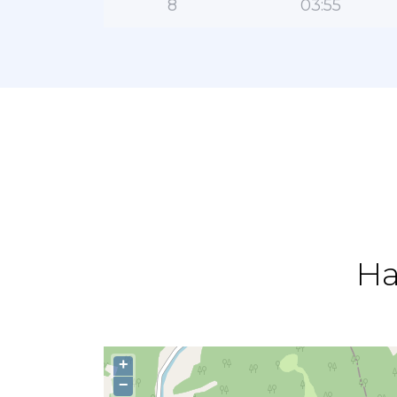
8
03:55
На
+
−