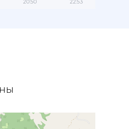
20:50
22:53
ины