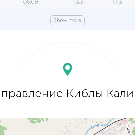
06:09
13:31
17:31
Show more
правление Киблы Кал