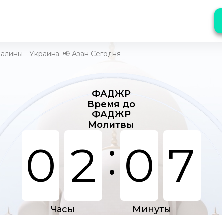
алины - Украина. 📢 Азан Сегодня
ФАДЖР
Время до
ФАДЖР
Молитвы
:
0
2
0
7
Часы
Минуты