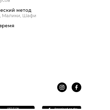
дусов
еский метод
, Малики, Шафи
время