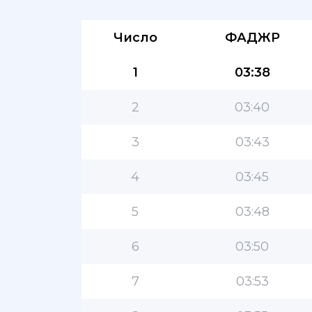
Число
ФАДЖР
1
03:38
2
03:40
3
03:43
4
03:45
5
03:48
6
03:50
7
03:53