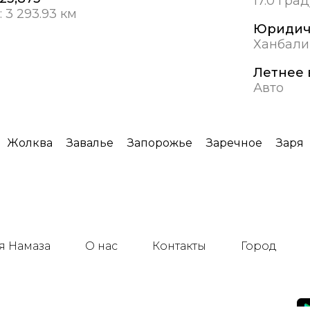
17.0 гра
:
3 293.93 км
Юридич
Ханбали
Летнее 
Авто
Жолква
Завалье
Запорожье
Заречное
Заря
я Намаза
О нас
Контакты
Город