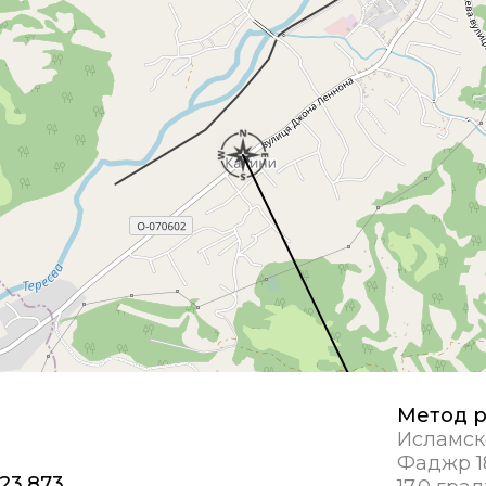
Метод р
Исламск
Фаджр 1
 23,873