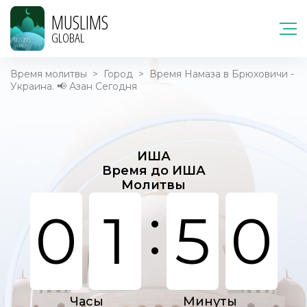
MUSLIMS
GLOBAL
Время молитвы
>
Город
>
Время Намаза в Брюховичи -
Украина. 📢 Азан Сегодня
ИША
Время до ИША
Молитвы
:
0
1
5
0
Часы
Минуты