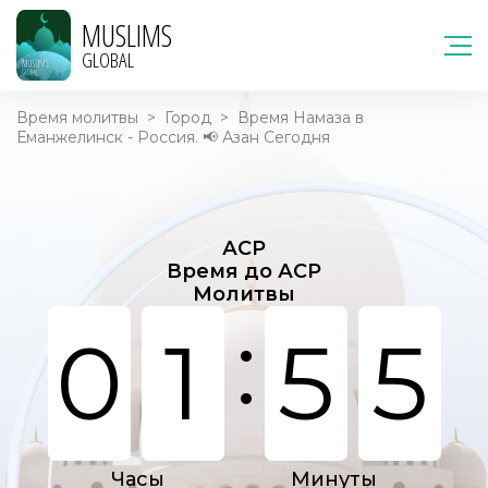
MUSLIMS
GLOBAL
Время молитвы
>
Город
>
Время Намаза в
Еманжелинск - Россия. 📢 Азан Сегодня
АСР
Время до АСР
Молитвы
:
0
1
5
5
Часы
Минуты