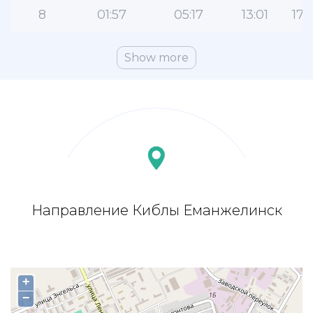
8
01:57
05:17
13:01
17:
Show more
Направление Киблы Еманжелинск
+
−