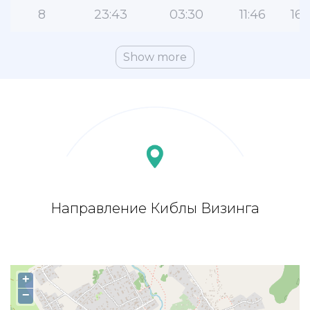
8
23:43
03:30
11:46
16:
Show more
Направление Киблы Визинга
+
−