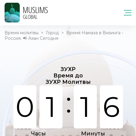
MUSLIMS
GLOBAL
Время молитвы
>
Город
>
Время Намаза в Визинга -
Россия. 📢 Азан Сегодня
ЗУХР
Время до
ЗУХР Молитвы
:
0
1
1
6
Часы
Минуты