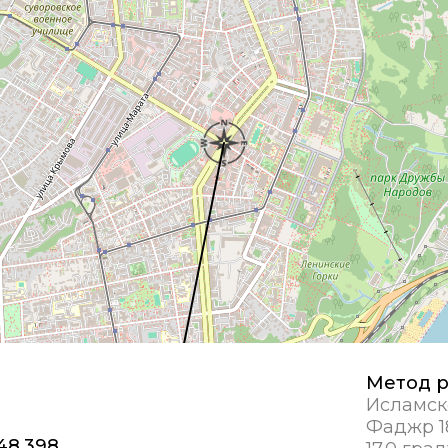
Метод р
Исламск
Фаджр 1
 48,398