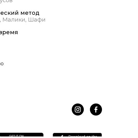
дусов
еский метод
, Малики, Шафи
время
во