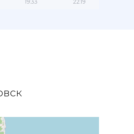
19:33
22:19
овск