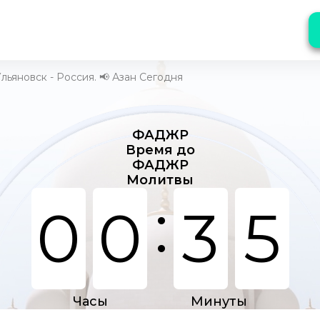
льяновск - Россия. 📢 Азан Сегодня
ФАДЖР
Время до
ФАДЖР
Молитвы
:
0
0
3
5
Часы
Минуты