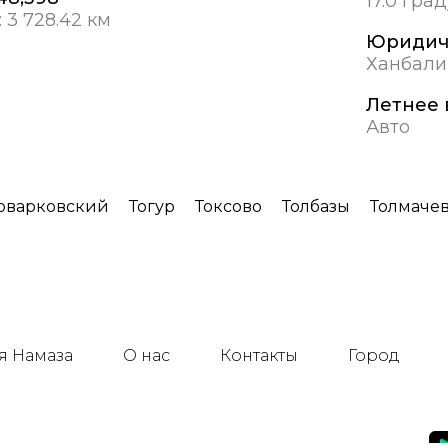
17.0 гра
:
3 728.42 км
Юридич
Ханбали
Летнее 
Авто
оварковский
Тогур
Токсово
Толбазы
Толмаче
я Намаза
О нас
Контакты
Город