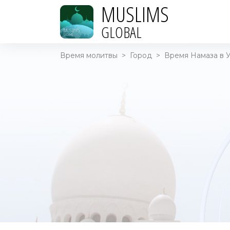
MUSLIMS
GLOBAL
Время молитвы
>
Город
>
Время Намаза в У