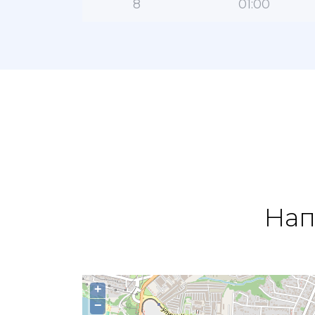
8
01:00
Нап
+
−