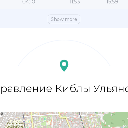
04:10
11:53
15:59
Show more
равление Киблы Ульян