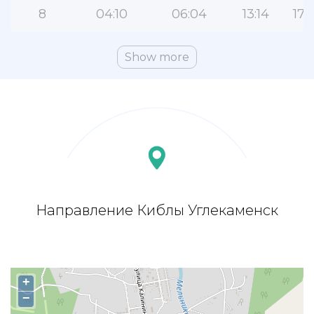
8
04:10
06:04
13:14
17:
Show more
Направление Киблы Углекаменск
+
−