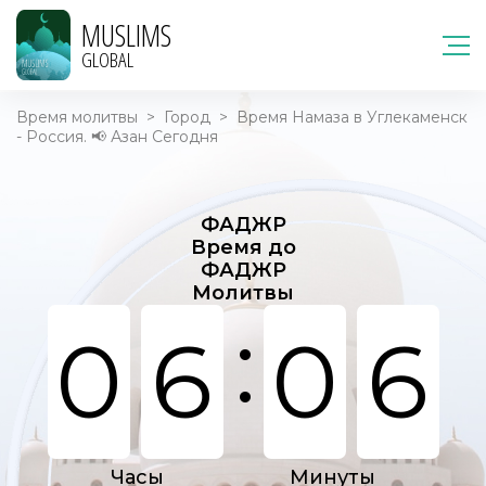
MUSLIMS
GLOBAL
Время молитвы
>
Город
>
Время Намаза в Углекаменск
- Россия. 📢 Азан Сегодня
ФАДЖР
Время до
ФАДЖР
Молитвы
:
0
6
0
6
Часы
Минуты