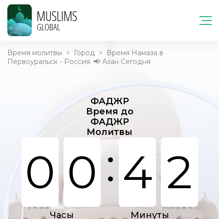
MUSLIMS
GLOBAL
Время молитвы
>
Город
>
Время Намаза в
Первоуральск - Россия. 📢 Азан Сегодня
ФАДЖР
Время до
ФАДЖР
Молитвы
:
0
0
4
2
Часы
Минуты