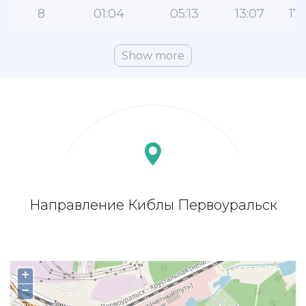
8
01:04
05:13
13:07
17:
Show more
Направление Киблы Первоуральск
+
−