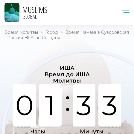
MUSLIMS
GLOBAL
Время молитвы
>
Город
>
Время Намаза в Суворовская
- Россия. 📢 Азан Сегодня
ИША
Время до ИША
Молитвы
:
0
1
3
3
Часы
Минуты