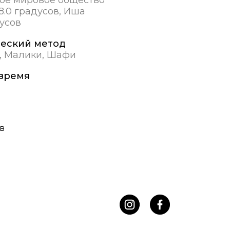
8.0 градусов, Иша
дусов
еский метод
, Малики, Шафи
время
в