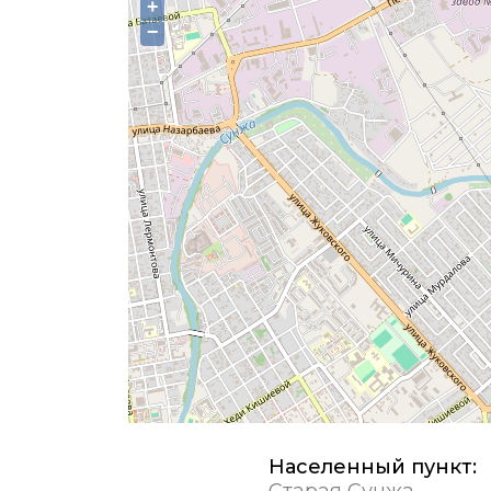
+
−
Населенный пункт:
Старая Сунжа