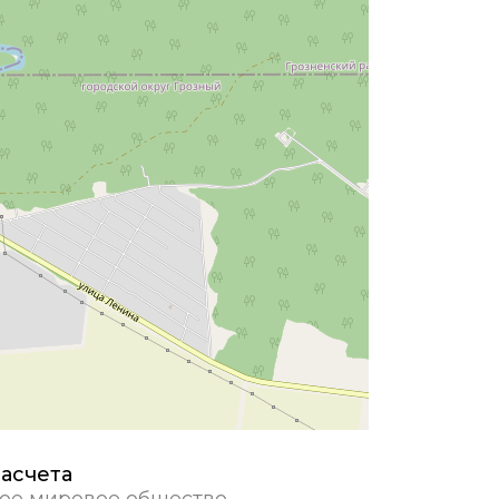
асчета
ое мировое общество