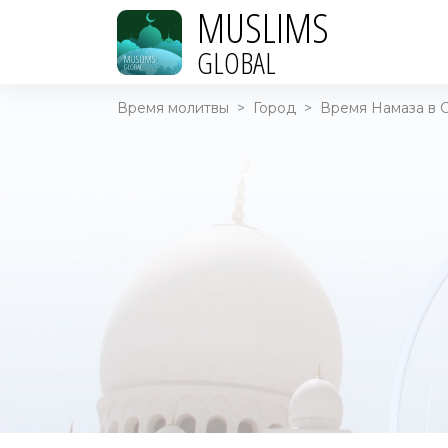
MUSLIMS
GLOBAL
Время молитвы
>
Город
>
Время Намаза в С