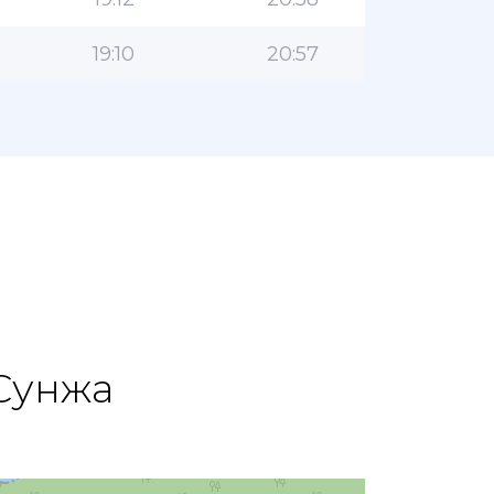
19:10
20:57
Сунжа