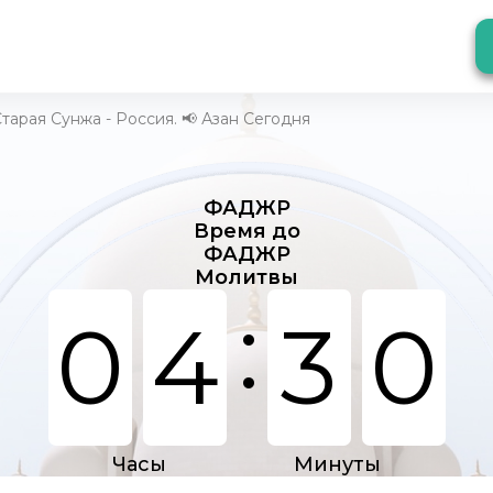
тарая Сунжа - Россия. 📢 Азан Сегодня
ФАДЖР
Время до
ФАДЖР
Молитвы
:
0
4
3
0
Часы
Минуты