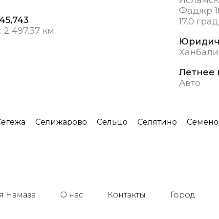
Фаджр 1
 45,743
17.0 гра
:
2 497.37 км
Юридич
Ханбали
Летнее 
Авто
Сегежа
Селижарово
Сельцо
Селятино
Семено
я Намаза
О нас
Контакты
Город