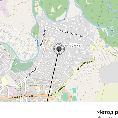
Метод р
Исламск