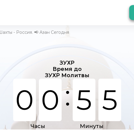
ахты - Россия. 📢 Азан Сегодня
ЗУХР
Время до
ЗУХР Молитвы
:
0
0
5
5
Часы
Минуты