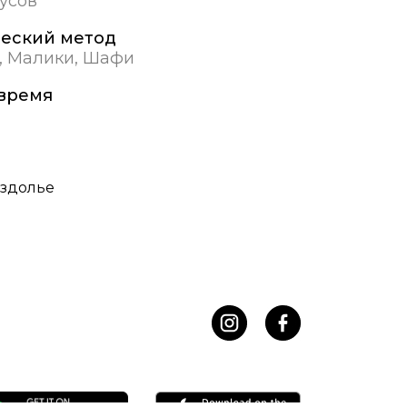
дусов
еский метод
, Малики, Шафи
время
здолье