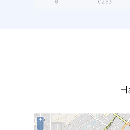
8
02:53
Н
+
−