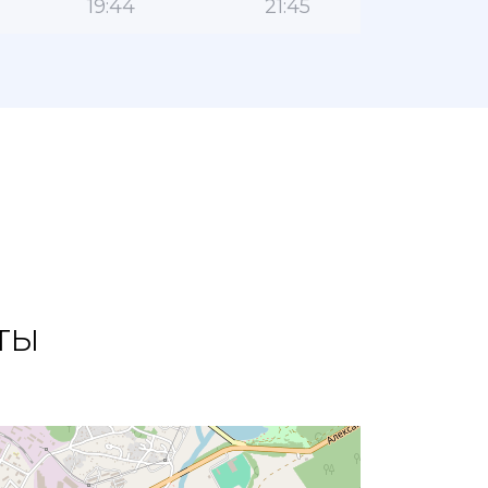
19:44
21:45
ты