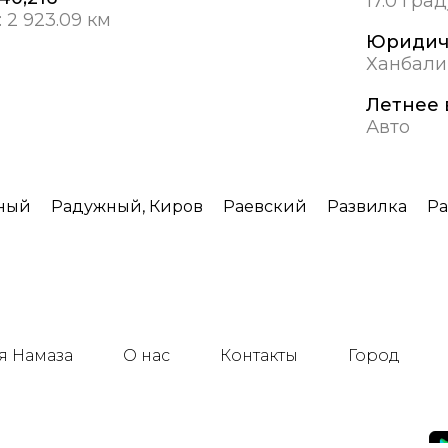
17.0 гра
:
2 923.09 км
Юридич
Ханбали
Летнее 
Авто
ный
Радужный, Киров
Раевский
Развилка
Ра
я Намаза
О нас
Контакты
Город