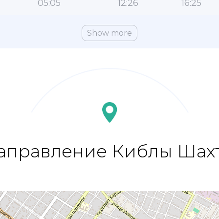
05:05
12:26
16:25
Show more
аправление Киблы Шах