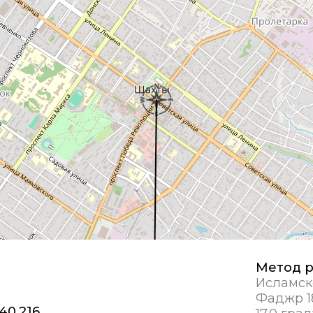
Метод р
Исламск
Фаджр 1
 40,216