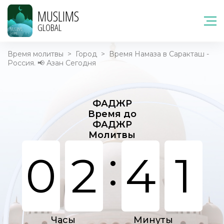
MUSLIMS
GLOBAL
Время молитвы
>
Город
>
Время Намаза в Саракташ -
Россия. 📢 Азан Сегодня
ФАДЖР
Время до
ФАДЖР
Молитвы
:
0
2
4
1
Часы
Минуты