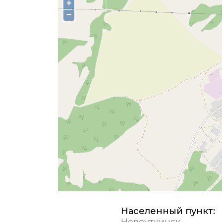
+
−
Населенный пункт:
Новоуткинск