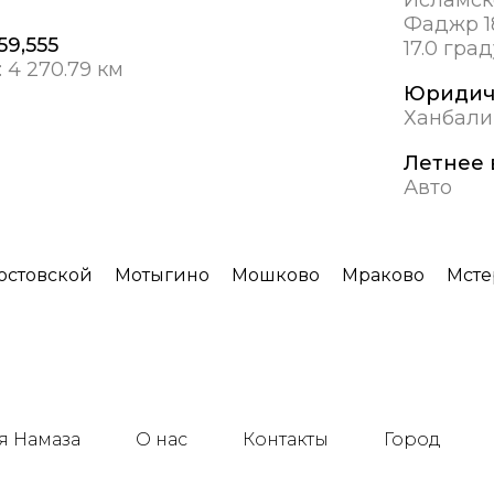
Фаджр 1
59,555
17.0 гра
:
4 270.79 км
Юридич
Ханбали
Летнее 
Авто
остовской
Мотыгино
Мошково
Мраково
Мсте
я Намаза
О нас
Контакты
Город