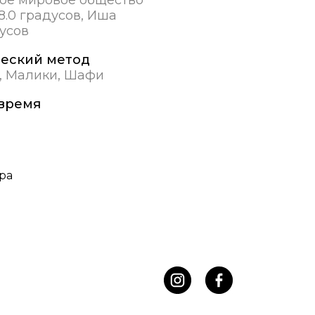
8.0 градусов, Иша
дусов
еский метод
, Малики, Шафи
время
ра