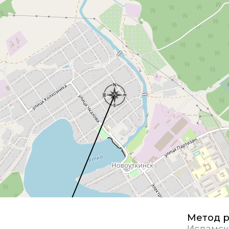
Метод р
Исламск