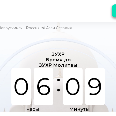
овоуткинск - Россия. 📢 Азан Сегодня
ЗУХР
Время до
ЗУХР Молитвы
:
0
6
0
9
Часы
Минуты