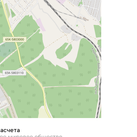
асчета
ое мировое общество