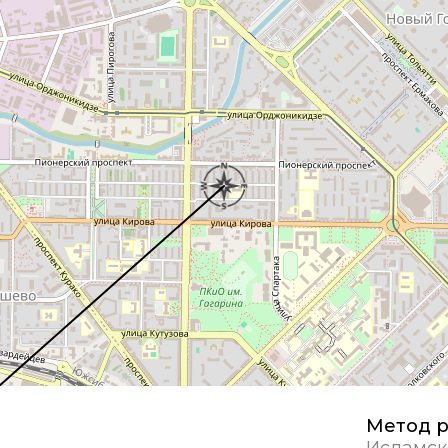
Метод р
Исламск