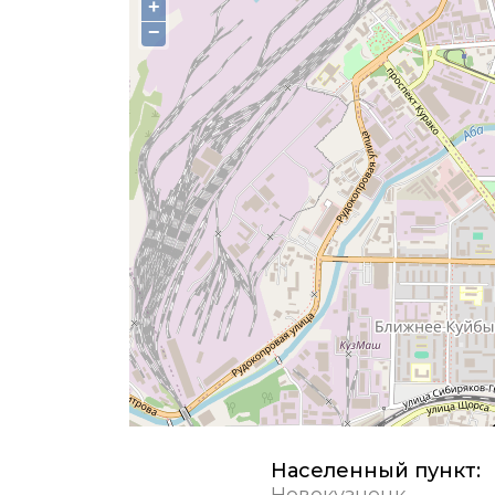
+
−
Населенный пункт:
Новокузнецк