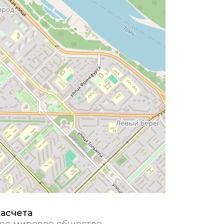
асчета
ое мировое общество