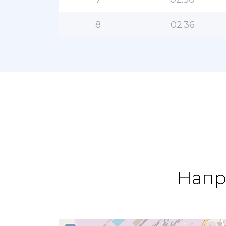
8
02:36
Напр