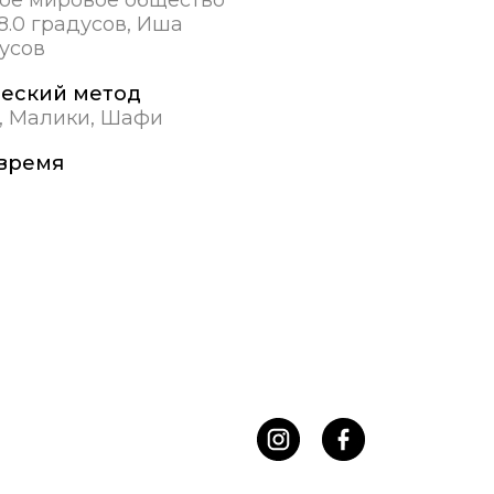
8.0 градусов, Иша
дусов
еский метод
, Малики, Шафи
время