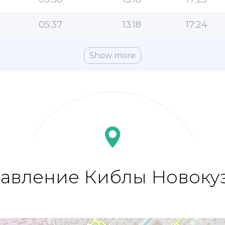
05:37
13:18
17:24
Show more
авление Киблы Новоку