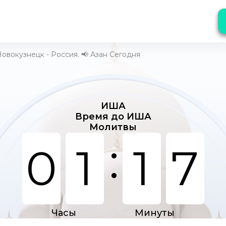
овокузнецк - Россия. 📢 Азан Сегодня
ИША
Время до ИША
Молитвы
:
0
1
1
7
Часы
Минуты