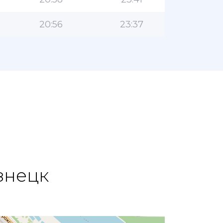
20:56
23:37
знецк